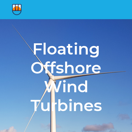
Floating
Offshore
Wind
Turbines